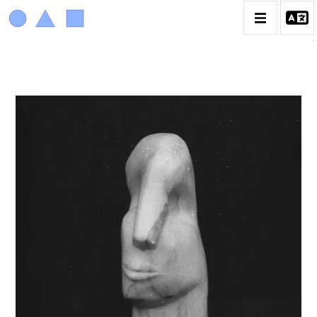
ACHIAM
BIOGRAPHIE
LA PROMENADE DES JARDINS À SÈVRES
CATALOGUE DES OEUVRES
ANIMAUX & PLANTES
BIBLIQUE
ENGAGEMENTS & SOCIÉTÉ
MUSIQUE & DANSE