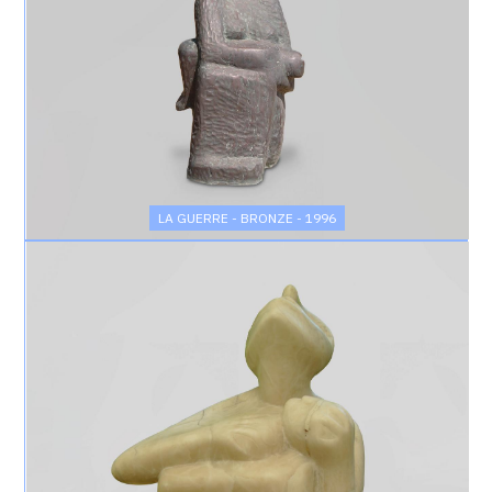
LA GUERRE - BRONZE - 1996
Catalogue
raisonné,
Achiam,
La
Guerre
-
Albâtre
-
1966