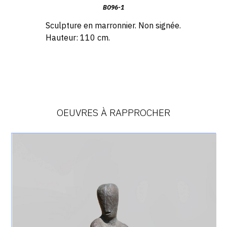
BO96-1
Sculpture en m
arronnier. Non signée.
Hauteur: 110 cm.
OEUVRES À RAPPROCHER
Catalogue
raisonné,
Achiam,
La
Guerre
-
Bronze
-
1996