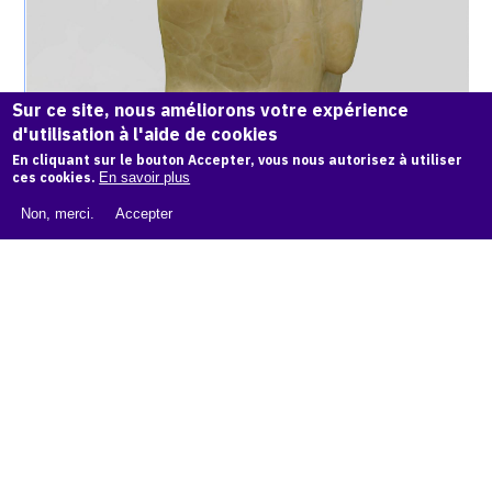
Sur ce site, nous améliorons votre expérience
d'utilisation à l'aide de cookies
En cliquant sur le bouton Accepter, vous nous autorisez à utiliser
LA GUERRE - ALBÂTRE - 1966
ces cookies.
En savoir plus
Non, merci.
Accepter
Catalogue
raisonné,
Achiam,
Maternité-
Vietnam
-
Albâtre
-
1973