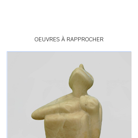
OEUVRES À RAPPROCHER
Catalogue
raisonné,
Achiam,
La
Guerre
-
Albâtre
-
1966