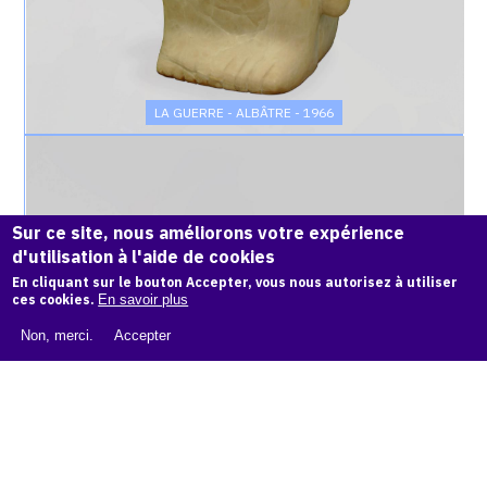
LA GUERRE - ALBÂTRE - 1966
Catalogue
raisonné,
Achiam,
La
Sur ce site, nous améliorons votre expérience
Guerre
d'utilisation à l'aide de cookies
-
Bronze
En cliquant sur le bouton Accepter, vous nous autorisez à utiliser
-
ces cookies.
En savoir plus
1996
Non, merci.
Accepter