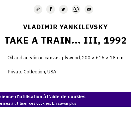
VLADIMIR YANKILEVSKY
TAKE A TRAIN... III, 1992
Oil and acrylic on canvas, plywood, 200 × 616 × 18 cm
Private Collection, USA
© Vladimir Yankilevsky
ience d'utilisation à l'aide de cookies
risez à utiliser ces cookies.
En savoir plus
Demande d'information