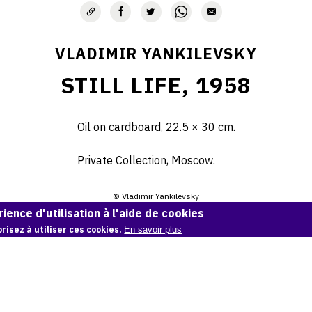
VLADIMIR YANKILEVSKY
STILL LIFE, 1958
Oil on cardboard, 22.5 × 30 cm.
Private Collection, Moscow.
© Vladimir Yankilevsky
ience d'utilisation à l'aide de cookies
Demande d'information
risez à utiliser ces cookies.
En savoir plus