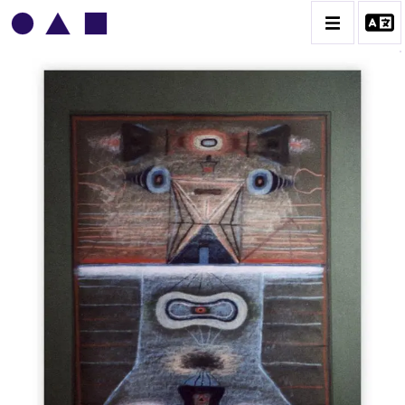
VLADIMIR YANKILEVSKY
CATALOGUE DES OEUVRES
VOLUME 1
VOLUME 2
CONTACT