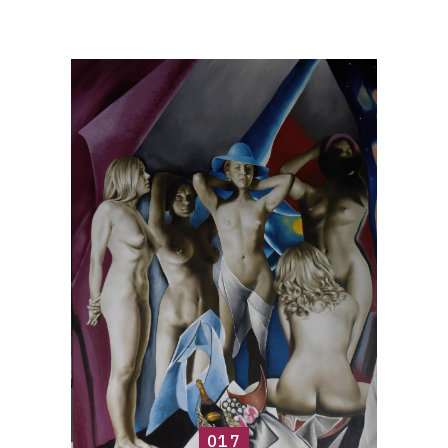
Catalogue
raisonné,
Roland
Delcol,
017
017