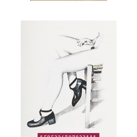
Catalogue
raisonné,
Roland
Delcol,
1585326707033111