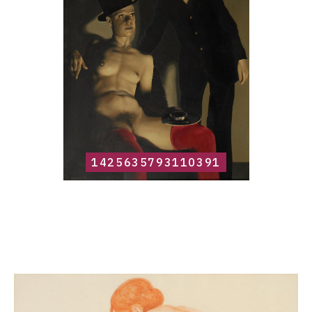
1425635793110391
Catalogue
raisonné,
Roland
Delcol,
1425635809595028