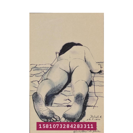
Catalogue
raisonné,
Roland
Delcol,
1581073284283311
1581073284283311