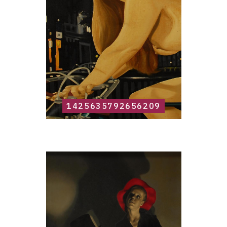
1425635792656209
Catalogue
raisonné,
Roland
Delcol,
1425635793110391