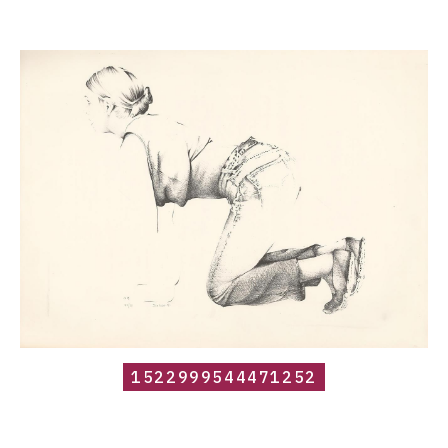
Catalogue
raisonné,
Roland
Delcol,
1522999544471252
1522999544471252