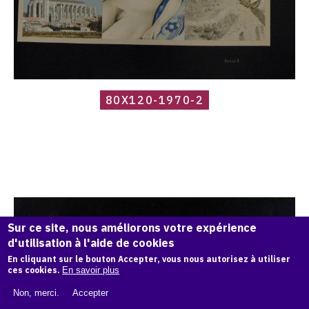
80X120-1970-2
Catalogue
raisonné,
Roland
Delcol,
Sur ce site, nous améliorons votre expérience
84602c06-
816a-
d'utilisation à l'aide de cookies
4330-
En cliquant sur le bouton Accepter, vous nous autorisez à utiliser
9169-
ces cookies.
En savoir plus
f5bab8731739
Non, merci.
Accepter