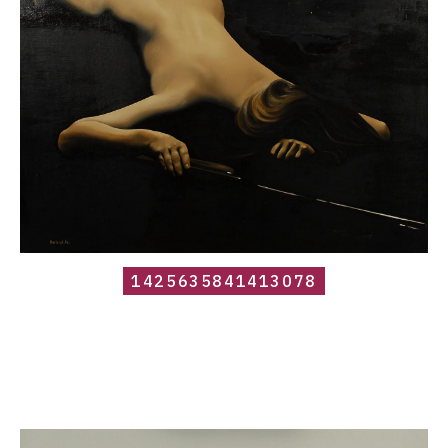
1425635841413078
Catalogue
raisonné,
Roland
Delcol,