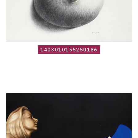
1403010155250186
Catalogue
raisonné,
Roland
Delcol,
1415007461440457