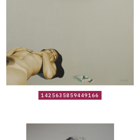
1425635859449166
1425635859449166
Catalogue
raisonné,