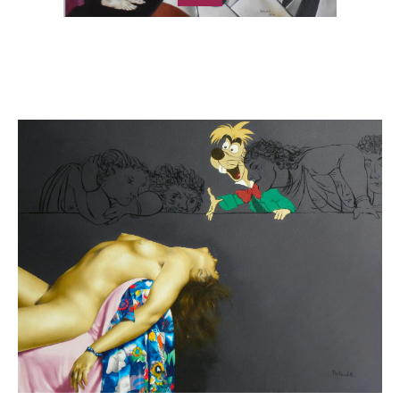
Catalogue
raisonné,
Roland
Delcol,
02