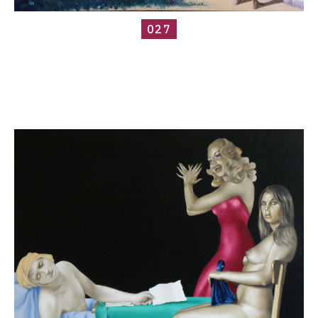
027
Catalogue
raisonné,
Roland
Delcol,
033