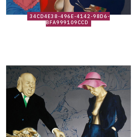
34CD4E38-496E-4142-98D6-
BFA999109CCD
Catalogue
raisonné,
Roland
Delcol,
60
x
80-
1990