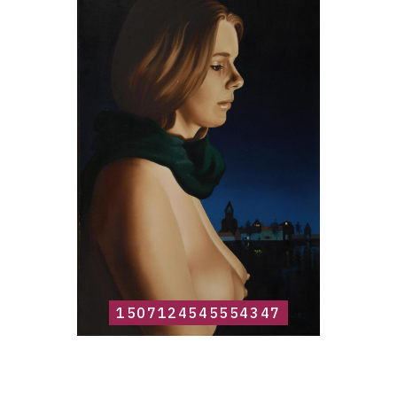
raisonné,
Roland
Delcol,
1507124545554347
1507124545554347