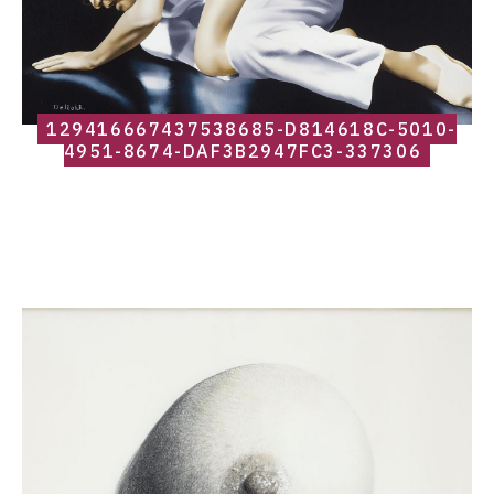
129416667437538685-D814618C-5010-
4951-8674-DAF3B2947FC3-337306
Catalogue
raisonné,
Roland
Delcol,
1403010155250186