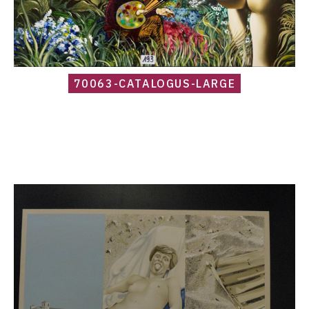
70063-CATALOGUS-LARGE
Catalogue
raisonné,
Roland
Delcol,
80x120-
1970-
2