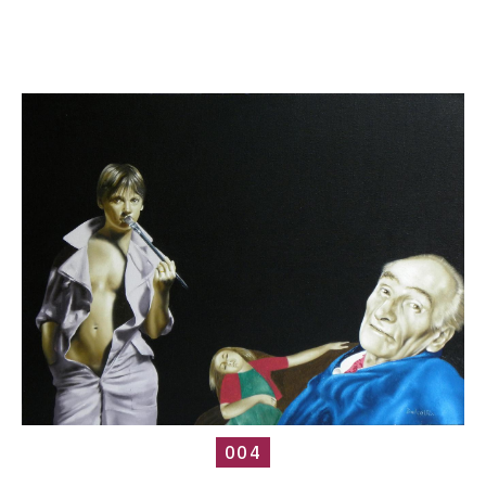
Catalogue
raisonné,
Roland
Delcol,
004
004