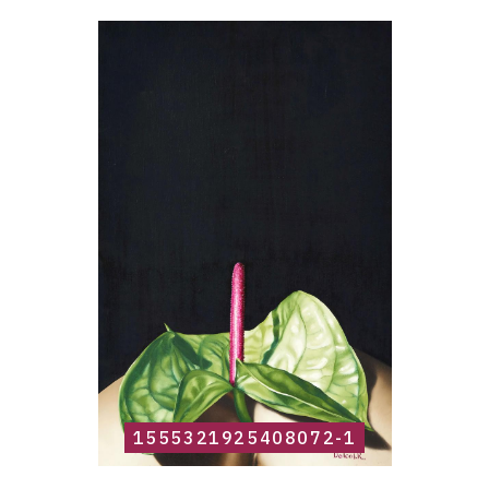
Catalogue
raisonné,
Roland
Delcol,
1555321925408072-
1
1555321925408072-1