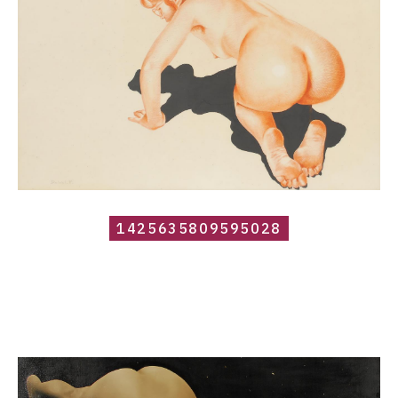
1425635809595028
Catalogue
raisonné,
Roland
Delcol,
1425635841413078