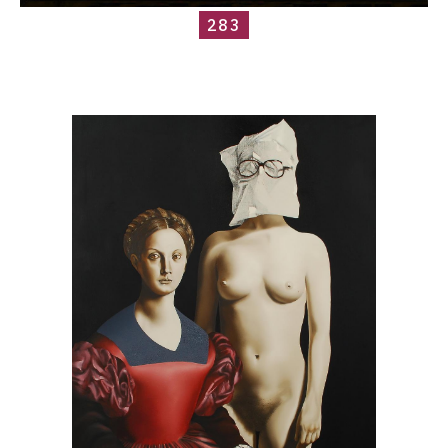
283
Catalogue
raisonné,
Roland
Delcol,
3184-
113