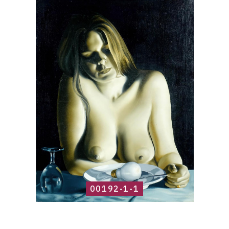
Catalogue
raisonné,
Roland
Delcol,
00192-
1-
1
00192-1-1