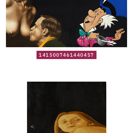
1415007461440457
Catalogue
raisonné,
Roland
Delcol,
1425635792656209