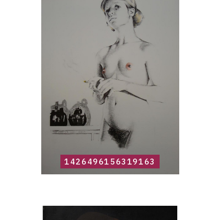
Roland
Delcol,
1426496156319163
1426496156319163
Catalogue