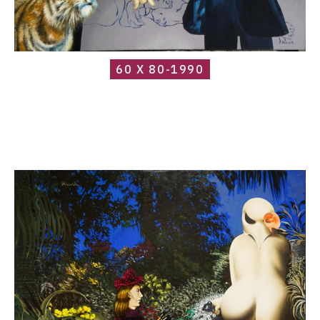
60 X 80-1990
Catalogue
raisonné,
Roland
Delcol,
70063-
catalogus-
large