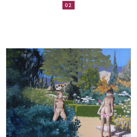
02
Catalogue
raisonné,
Roland
Delcol,
027