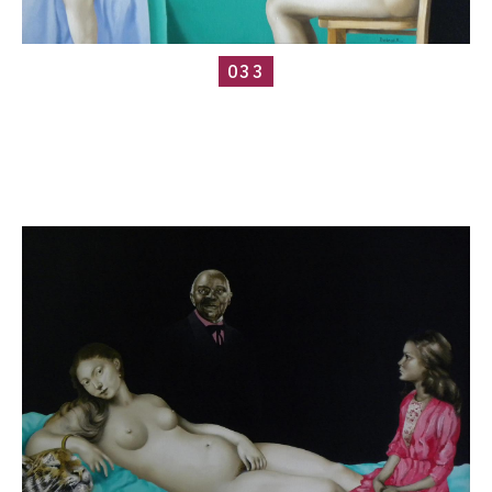
033
Catalogue
raisonné,
Roland
Delcol,
056