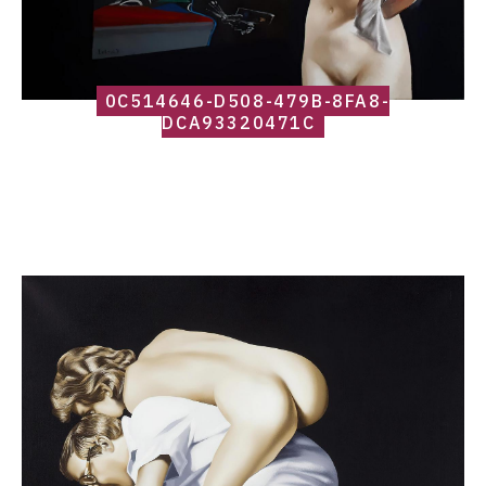
0C514646-D508-479B-8FA8-
DCA93320471C
Catalogue
raisonné,
Roland
Delcol,
129416667437538685-
d814618c-
5010-
4951-
8674-
daf3b2947fc3-
337306