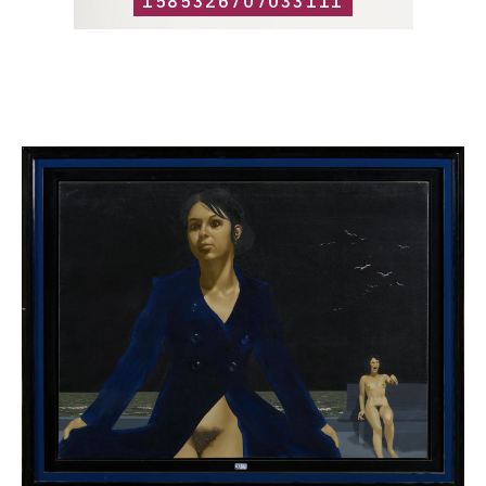
1585326707033111
Catalogue
raisonné,
Roland
Delcol,
283