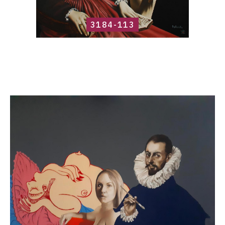
3184-113
Catalogue
raisonné,
Roland
Delcol,
34cd4e38-
496e-
4142-
98d6-
bfa999109ccd