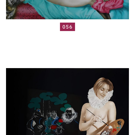
056
Catalogue
raisonné,
Roland
Delcol,
0c514646-
d508-
479b-
8fa8-
dca93320471c