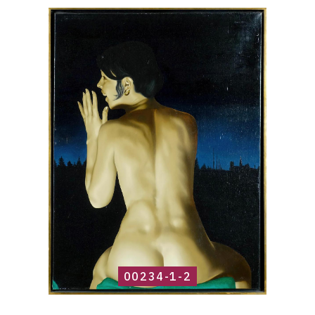
Catalogue
raisonné,
Roland
Delcol,
00234-
1-
2
00234-1-2