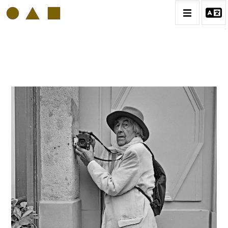
PHILIPP HUGUES BONAN
BIOGRAPHIE
CATALOGUE DES OEUVRES
VOL. 1: PORTRAITS D'ARTISTES
VOL. 2: COLLAGES
VOL. 3 : ATELIERS D'ARTISTES
CONTACT