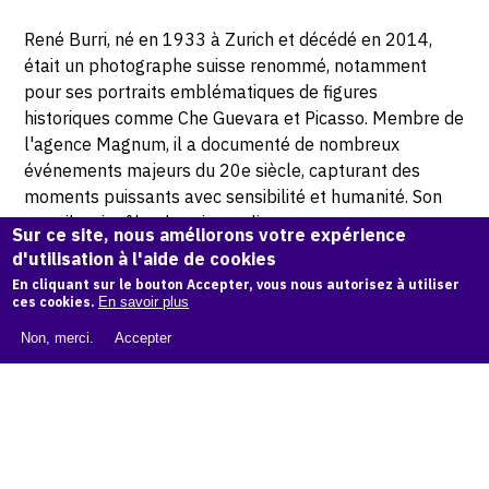
René Burri, né en 1933 à Zurich et décédé en 2014,
était un photographe suisse renommé, notamment
pour ses portraits emblématiques de figures
historiques comme Che Guevara et Picasso. Membre de
l'agence Magnum, il a documenté de nombreux
événements majeurs du 20e siècle, capturant des
moments puissants avec sensibilité et humanité. Son
travail, qui mêle photojournalisme et art, reste une
Sur ce site, nous améliorons votre expérience
référence dans l'histoire de la photographie
d'utilisation à l'aide de cookies
contemporaine.
En cliquant sur le bouton Accepter, vous nous autorisez à utiliser
ces cookies.
En savoir plus
© Philipp Hugues Bonan photographe
Non, merci.
Accepter
Demande d'information