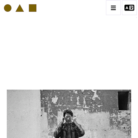
PHILIPP HUGUES BONAN
BIOGRAPHIE
CATALOGUE DES OEUVRES
VOL. 1: PORTRAITS D'ARTISTES
VOL. 2: COLLAGES
VOL. 3 : ATELIERS D'ARTISTES
CONTACT