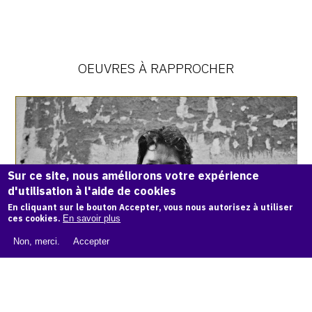
OEUVRES À RAPPROCHER
Catalogue
raisonné,
Philipp
Hugues
Bonan,
Sur ce site, nous améliorons votre expérience
Mohamed
Leklety
d'utilisation à l'aide de cookies
En cliquant sur le bouton Accepter, vous nous autorisez à utiliser
ces cookies.
En savoir plus
Non, merci.
Accepter