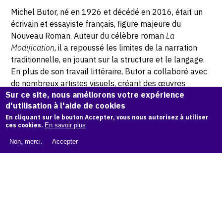
Michel Butor, né en 1926 et décédé en 2016, était un
écrivain et essayiste français, figure majeure du
Nouveau Roman. Auteur du célèbre roman
La
Modification
, il a repoussé les limites de la narration
traditionnelle, en jouant sur la structure et le langage.
En plus de son travail littéraire, Butor a collaboré avec
de nombreux artistes visuels, créant des œuvres
Sur ce site, nous améliorons votre expérience
hybrides qui mêlaient texte et art, explorant ainsi de
d'utilisation à l'aide de cookies
nouvelles formes d’expression.
En cliquant sur le bouton Accepter, vous nous autorisez à utiliser
ces cookies.
En savoir plus
© Philipp Hugues Bonan photographe
Non, merci.
Accepter
Demande d'information