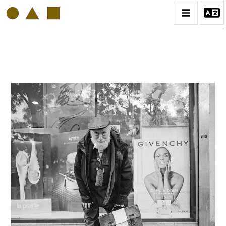
PHILIPP HUGUES BONAN
BIOGRAPHIE
CATALOGUE DES OEUVRES
VOL. 1: PORTRAITS D'ARTISTES
VOL. 2: COLLAGES
VOL. 3 : ATELIERS D'ARTISTES
CONTACT