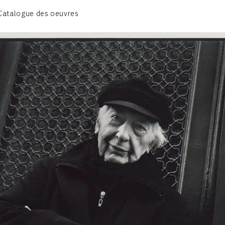
CATALOGUE DES OEUVRES
Catalogue des oeuvres
VOL. 1: PORTRAITS D'ARTISTES
VOL. 2: COLLAGES
VOL. 3 : ATELIERS D'ARTISTES
CONTACT