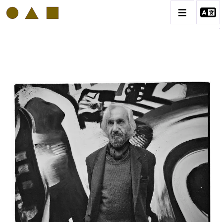
PHILIPP HUGUES BONAN
BIOGRAPHIE
CATALOGUE DES OEUVRES
VOL. 1: PORTRAITS D'ARTISTES
VOL. 2: COLLAGES
VOL. 3 : ATELIERS D'ARTISTES
CONTACT