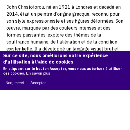
John Christoforou, né en 1921 à Londres et décédé en
2014, était un peintre d'origine grecque, reconnu pour
son style expressionniste et ses figures déformées. Son
œuvre, marquée par des couleurs intenses et des
formes puissantes, explore des thèmes de la
souffrance humaine, de l’aliénation et de la condition
existentielle. Il a développé un langage visuel brut et
Sur ce site, nous améliorons votre expérience
émotionnel, qui reflète une vision sombre mais
d'utilisation à l'aide de cookies
profondément humaine de la vie.
En cliquant sur le bouton Accepter, vous nous autorisez à utiliser
ces cookies.
En savoir plus
© Philipp Hugues Bonan photographe
Non, merci.
Accepter
Demande d'information