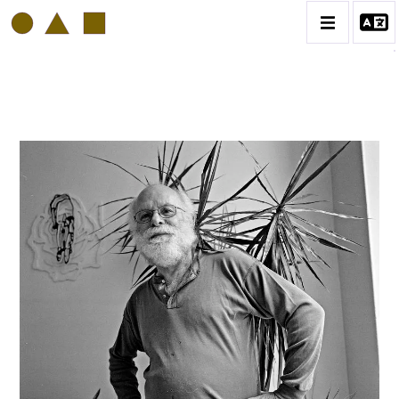
PHILIPP HUGUES BONAN
BIOGRAPHIE
CATALOGUE DES OEUVRES
VOL. 1: PORTRAITS D'ARTISTES
VOL. 2: COLLAGES
VOL. 3 : ATELIERS D'ARTISTES
CONTACT