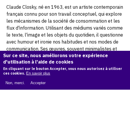
Claude Closky, né en 1963, est un artiste contemporain
français connu pour son travail conceptuel, qui explore
les mécanismes de la société de consommation et les
flux d'information. Utilisant des médiums variés comme
le texte, l'image et les objets du quotidien, il questionne
avec humour et ironie nos habitudes et nos modes de
communication. Ses œuvres, souvent minimalistes et
Sur ce site, nous améliorons votre expérience
répétitives, invitent à réfléchir sur le sens et l'absurdité
d'utilisation à l'aide de cookies
des données qui nous entourent.
En cliquant sur le bouton Accepter, vous nous autorisez à utiliser
ces cookies.
En savoir plus
© Philipp Hugues Bonan photographe
Non, merci.
Accepter
Demande d'information