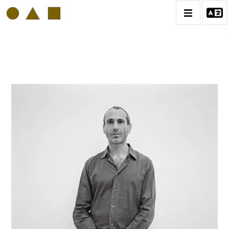
PHILIPP HUGUES BONAN
BIOGRAPHIE
CATALOGUE DES OEUVRES
VOL. 1: PORTRAITS D'ARTISTES
VOL. 2: COLLAGES
VOL. 3 : ATELIERS D'ARTISTES
CONTACT