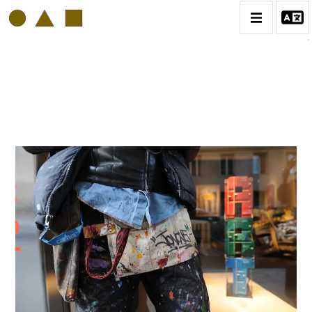
PHILIPP HUGUES BONAN
BIOGRAPHIE
CATALOGUE DES OEUVRES
VOL. 1: PORTRAITS D'ARTISTES
VOL. 2: COLLAGES
VOL. 3 : ATELIERS D'ARTISTES
CONTACT