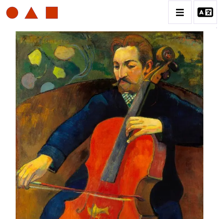
PAUL GAUGUIN
BIOGRAPHIE
CATALOGUE DES OEUVRES
ESTAMPE
PEINTURE
CONTACT