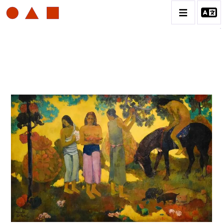
PAUL GAUGUIN
BIOGRAPHIE
CATALOGUE DES OEUVRES
ESTAMPE
PEINTURE
CONTACT