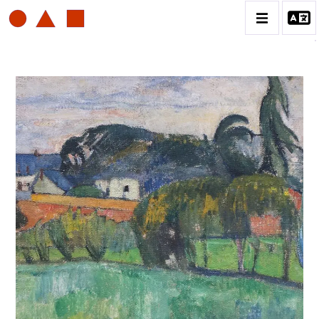
PAUL GAUGUIN
BIOGRAPHIE
CATALOGUE DES OEUVRES
ESTAMPE
PEINTURE
CONTACT