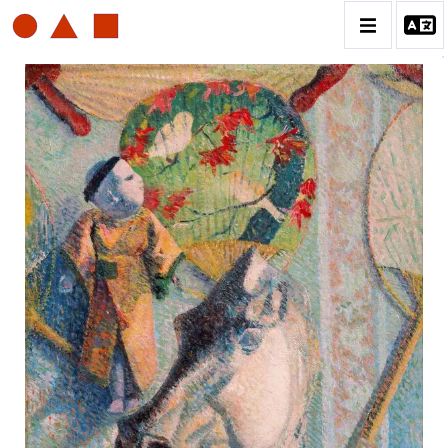
PAUL GAUGUIN
BIOGRAPHIE
CATALOGUE DES OEUVRES
ESTAMPE
PEINTURE
CONTACT