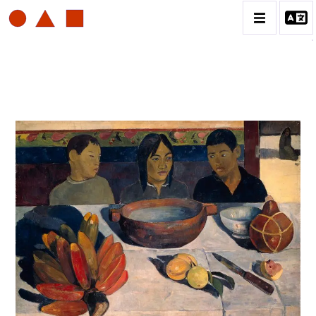
PAUL GAUGUIN
BIOGRAPHIE
CATALOGUE DES OEUVRES
ESTAMPE
PEINTURE
CONTACT