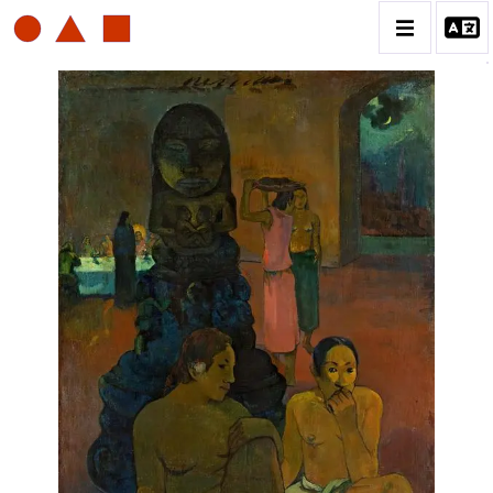
PAUL GAUGUIN
BIOGRAPHIE
CATALOGUE DES OEUVRES
ESTAMPE
PEINTURE
CONTACT