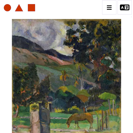
PAUL GAUGUIN
BIOGRAPHIE
CATALOGUE DES OEUVRES
ESTAMPE
PEINTURE
CONTACT