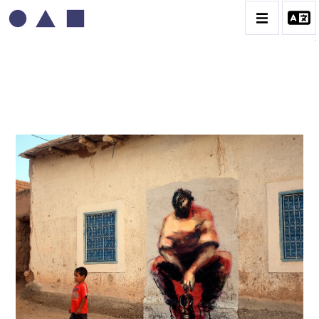
PAUL BLOAS
CATALOGUE DES OEUVRES
OEUVRES ÉPHÉMÈRES IN SITU
PORTRAITS D'ÉCRIVAINS
SÉRIE DES GÉANTS
CONTACT