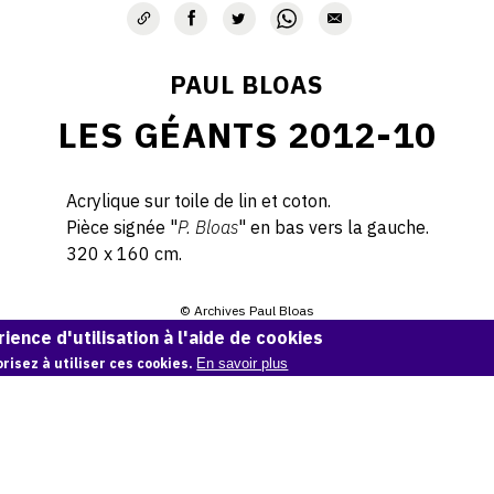
PAUL BLOAS
LES GÉANTS 2012-10
Acrylique sur toile de lin et coton.
Pièce signée "
P. Bloas
" en bas vers la gauche.
320 x 160 cm.
© Archives Paul Bloas
ience d'utilisation à l'aide de cookies
Demande d'information
risez à utiliser ces cookies.
En savoir plus