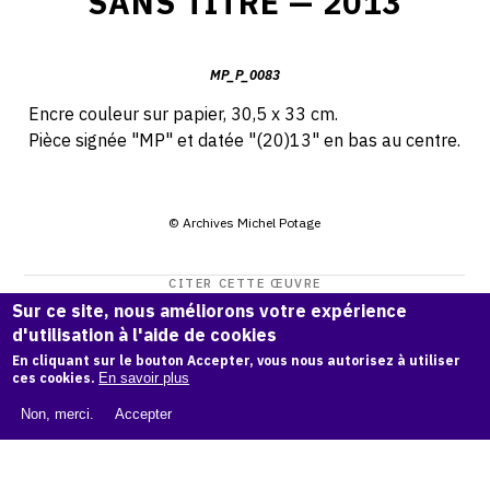
SANS TITRE — 2013
MP_P_0083
Encre couleur sur papier, 30,5 x 33 cm.
Pièce signée "MP" et datée "(20)13" en bas au centre.
© Archives Michel Potage
CITER CETTE ŒUVRE
Sur ce site, nous améliorons votre expérience
Michel Potage,
SANS TITRE — 2013
.
d'utilisation à l'aide de cookies
Catalogue raisonné Michel Potage
, OAM.
ark:38997/o1263
En cliquant sur le bouton Accepter, vous nous autorisez à utiliser
fh
ces cookies.
En savoir plus
COPIER LA CITATION
Non, merci.
Accepter
Demande d'information