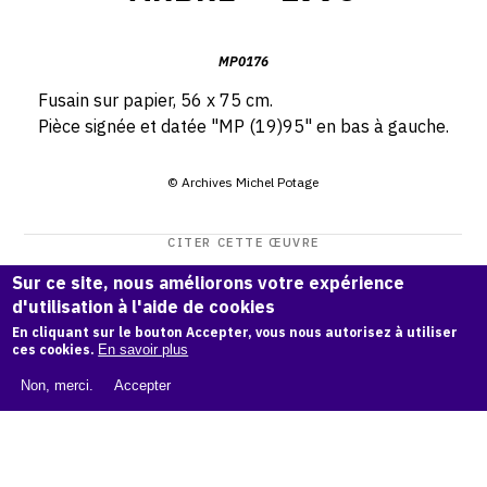
MP0176
Fusain sur papier, 56 x 75 cm.
Pièce signée et datée "MP (19)95" en bas à gauche.
© Archives Michel Potage
CITER CETTE ŒUVRE
Michel Potage,
Arbre — 1995
.
Sur ce site, nous améliorons votre expérience
Catalogue raisonné Michel Potage
, OAM.
d'utilisation à l'aide de cookies
ark:38997/o11mf
En cliquant sur le bouton Accepter, vous nous autorisez à utiliser
tp
ces cookies.
En savoir plus
COPIER LA CITATION
Non, merci.
Accepter
Demande d'information