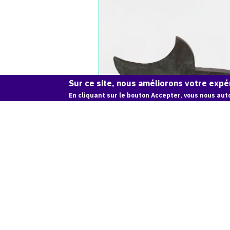
Paul
Thaéron,
Sculpture
Bronze
2
-
2017
(1)
Sur ce site, nous améliorons votre expér
En cliquant sur le bouton Accepter, vous nous auto
SCULPTURE BRONZE 2 - 2017 (1)
Catalogue
raisonné,
Jean-
Paul
Thaéron,
Sculpture
Bronze
2
-
2017