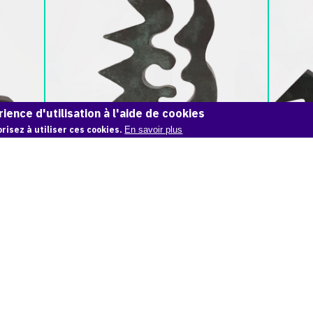
Paul
Paul
Thaéron,
Thaéron,
Sculpture
Sculptur
Bronze
Bronze
2
2
-
-
2017
2017
(3)
(5)
ience d'utilisation à l'aide de cookies
risez à utiliser ces cookies.
En savoir plus
SCULPTURE BRONZE 2 - 2017 (3)