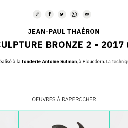
JEAN-PAUL THAÉRON
ULPTURE BRONZE 2 - 2017 
éalisé
à la
fonderie Antoine Sulmon
, à Plouedern. La techni
OEUVRES À RAPPROCHER
Catalogue
Catalog
raisonné,
raisonné
Jean-
Jean-