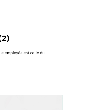
(2)
que employée est celle du
ue
,