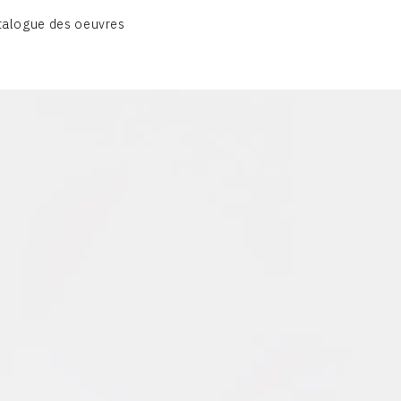
CATALOGUE DES OEUVRES
talogue des oeuvres
OBJET / SIGNE
PEINTURE
SCULPTURE
CONTACT