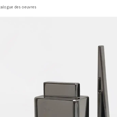
CATALOGUE DES OEUVRES
talogue des oeuvres
OBJET / SIGNE
PEINTURE
SCULPTURE
CONTACT