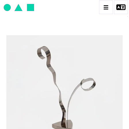
JEAN-PAUL THAÉRON
BIOGRAPHIE
CATALOGUE DES OEUVRES
OBJET / SIGNE
PEINTURE
SCULPTURE
CONTACT