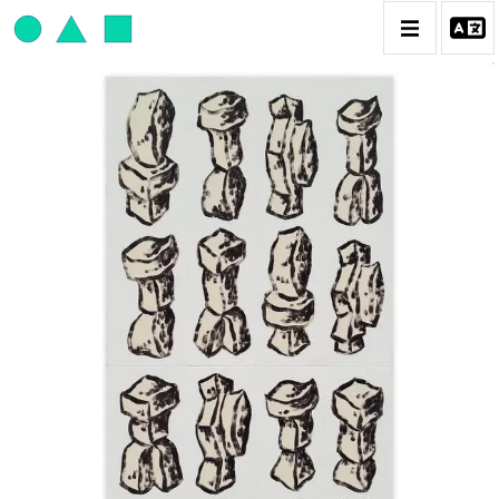
JEAN-PAUL THAÉRON
BIOGRAPHIE
CATALOGUE DES OEUVRES
OBJET / SIGNE
PEINTURE
SCULPTURE
CONTACT