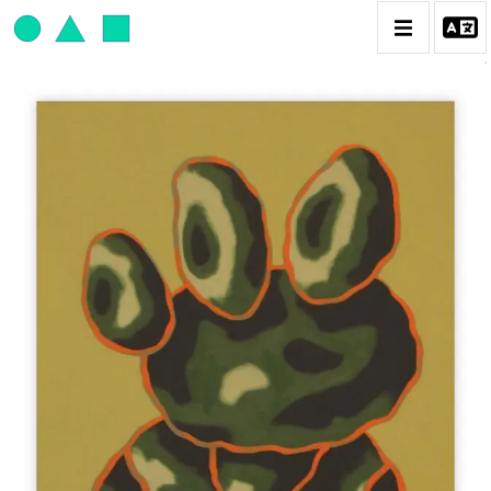
JEAN-PAUL THAÉRON
BIOGRAPHIE
CATALOGUE DES OEUVRES
OBJET / SIGNE
PEINTURE
SCULPTURE
CONTACT