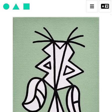
JEAN-PAUL THAÉRON
BIOGRAPHIE
CATALOGUE DES OEUVRES
OBJET / SIGNE
PEINTURE
SCULPTURE
CONTACT