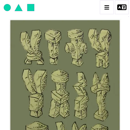
JEAN-PAUL THAÉRON
BIOGRAPHIE
CATALOGUE DES OEUVRES
OBJET / SIGNE
PEINTURE
SCULPTURE
CONTACT