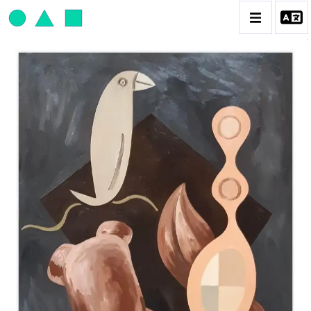
JEAN-PAUL THAÉRON
BIOGRAPHIE
CATALOGUE DES OEUVRES
OBJET / SIGNE
PEINTURE
SCULPTURE
CONTACT