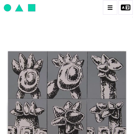
JEAN-PAUL THAÉRON
BIOGRAPHIE
CATALOGUE DES OEUVRES
OBJET / SIGNE
PEINTURE
SCULPTURE
CONTACT