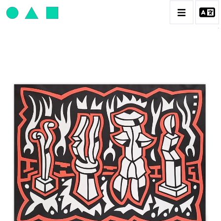
JEAN-PAUL THAÉRON
BIOGRAPHIE
CATALOGUE DES OEUVRES
OBJET / SIGNE
PEINTURE
SCULPTURE
CONTACT