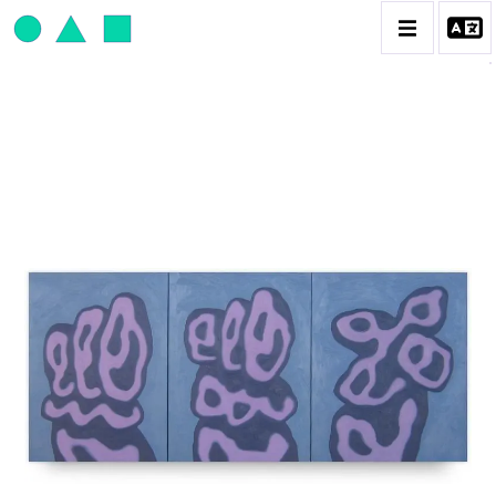
JEAN-PAUL THAÉRON
BIOGRAPHIE
CATALOGUE DES OEUVRES
OBJET / SIGNE
PEINTURE
SCULPTURE
CONTACT