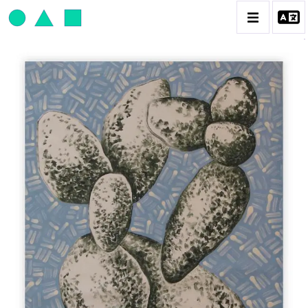
JEAN-PAUL THAÉRON
BIOGRAPHIE
CATALOGUE DES OEUVRES
OBJET / SIGNE
PEINTURE
SCULPTURE
CONTACT