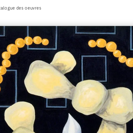
CATALOGUE DES OEUVRES
talogue des oeuvres
OBJET / SIGNE
PEINTURE
SCULPTURE
CONTACT