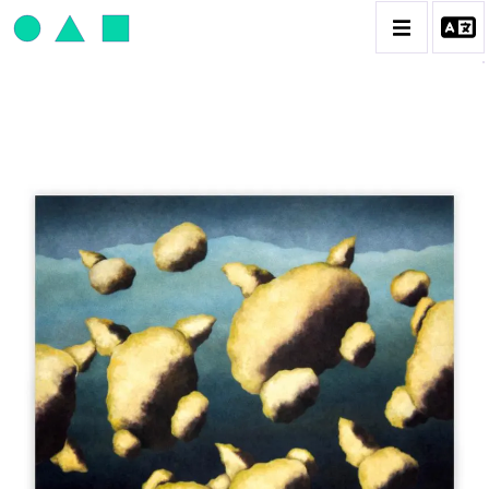
JEAN-PAUL THAÉRON
BIOGRAPHIE
CATALOGUE DES OEUVRES
OBJET / SIGNE
PEINTURE
SCULPTURE
CONTACT