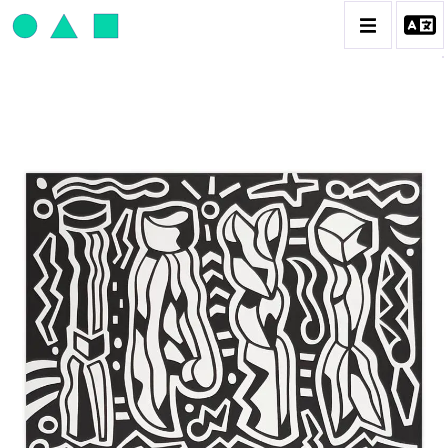
JEAN-PAUL THAÉRON
BIOGRAPHIE
CATALOGUE DES OEUVRES
OBJET / SIGNE
PEINTURE
SCULPTURE
CONTACT