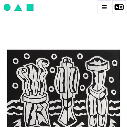
JEAN-PAUL THAÉRON
BIOGRAPHIE
CATALOGUE DES OEUVRES
OBJET / SIGNE
PEINTURE
SCULPTURE
CONTACT