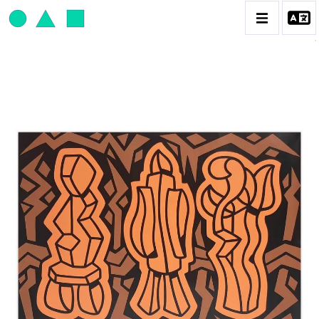
JEAN-PAUL THAÉRON
BIOGRAPHIE
CATALOGUE DES OEUVRES
OBJET / SIGNE
PEINTURE
SCULPTURE
CONTACT