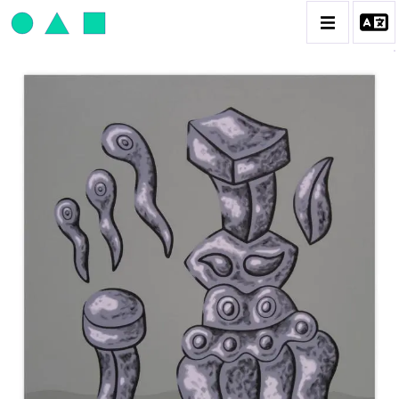
JEAN-PAUL THAÉRON
BIOGRAPHIE
CATALOGUE DES OEUVRES
OBJET / SIGNE
PEINTURE
SCULPTURE
CONTACT