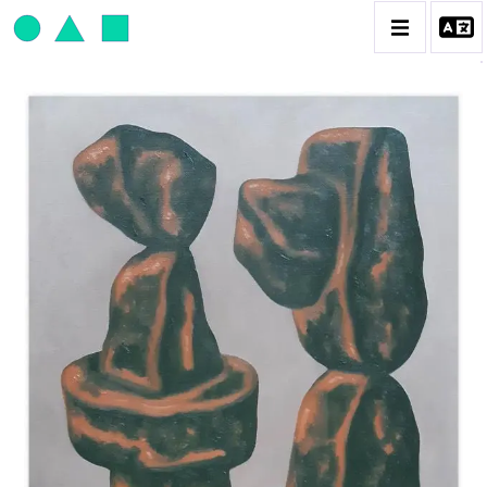
JEAN-PAUL THAÉRON
BIOGRAPHIE
CATALOGUE DES OEUVRES
OBJET / SIGNE
PEINTURE
SCULPTURE
CONTACT