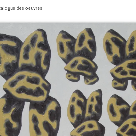
CATALOGUE DES OEUVRES
talogue des oeuvres
OBJET / SIGNE
PEINTURE
SCULPTURE
CONTACT