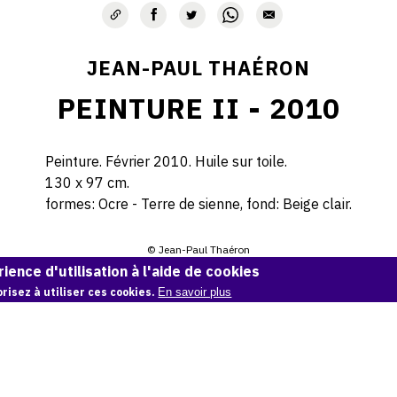
JEAN-PAUL THAÉRON
PEINTURE II - 2010
Peinture. Février 2010. Huile sur toile.
130 x 97 cm.
formes: Ocre - Terre de sienne, fond: Beige clair.
© Jean-Paul Thaéron
ience d'utilisation à l'aide de cookies
Demande d'information
risez à utiliser ces cookies.
En savoir plus