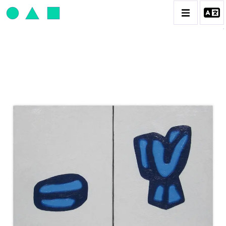
JEAN-PAUL THAÉRON
BIOGRAPHIE
CATALOGUE DES OEUVRES
OBJET / SIGNE
PEINTURE
SCULPTURE
CONTACT