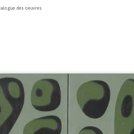
CATALOGUE DES OEUVRES
talogue des oeuvres
OBJET / SIGNE
PEINTURE
SCULPTURE
CONTACT