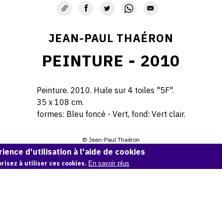
JEAN-PAUL THAÉRON
PEINTURE - 2010
Peinture. 2010. Huile sur 4 toiles "5F".
35 x 108 cm.
formes: Bleu foncé - Vert, fond: Vert clair.
© Jean-Paul Thaéron
ience d'utilisation à l'aide de cookies
Demande d'information
risez à utiliser ces cookies.
En savoir plus