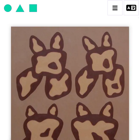
JEAN-PAUL THAÉRON
BIOGRAPHIE
CATALOGUE DES OEUVRES
OBJET / SIGNE
PEINTURE
SCULPTURE
CONTACT