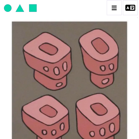
JEAN-PAUL THAÉRON
BIOGRAPHIE
CATALOGUE DES OEUVRES
OBJET / SIGNE
PEINTURE
SCULPTURE
CONTACT